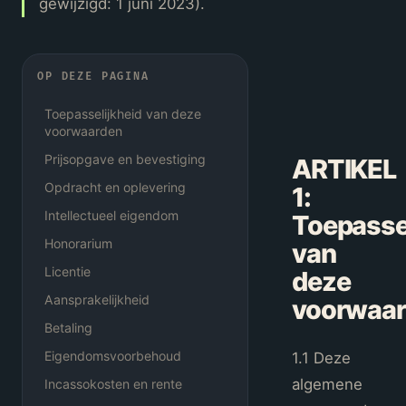
gewijzigd:
1 juni 2023
).
OP DEZE PAGINA
Toepasselijkheid van deze
voorwaarden
Prijsopgave en bevestiging
ARTIKEL
Opdracht en oplevering
1
:
Intellectueel eigendom
Toepassel
Honorarium
van
Licentie
deze
Aansprakelijkheid
voorwaa
Betaling
Eigendomsvoorbehoud
1.1 Deze
algemene
Incassokosten en rente