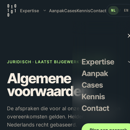
Expertise
Aanpak
Cases
Kennis
Contact
NL
EN
/
Expertise
JURIDISCH · LAATST BIJGEWERKT: 1 JAN 2023
Aanpak
Algemene
Cases
voorwaarden
Kennis
Contact
De afspraken die voor al onze aanbiedingen en
overeenkomsten gelden. Helder, eerlijk en op
Nederlands recht gebaseerd.