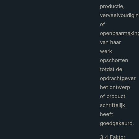
productie,
verveelvoudigi
of
openbaarmakin
van haar
werk
opschorten
totdat de
opdrachtgever
het ontwerp
of product
schriftelijk
heeft
goedgekeurd.
3.4 Faktor