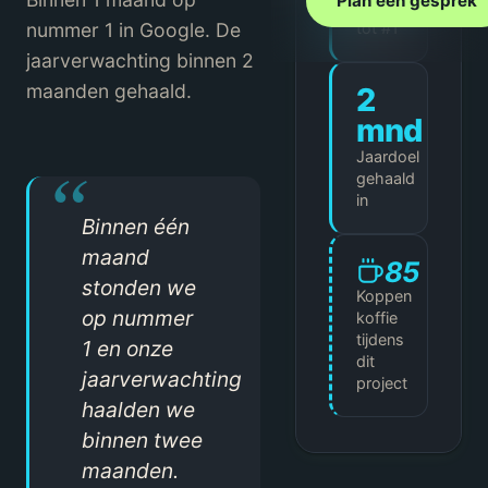
Plan een gesprek
Tijd
nummer 1 in Google. De
tot #1
jaarverwachting binnen 2
maanden gehaald.
2
mnd
Jaardoel
gehaald
in
Binnen één
maand
85
stonden we
Koppen
op nummer
koffie
tijdens
1 en onze
dit
jaarverwachting
project
haalden we
binnen twee
maanden.