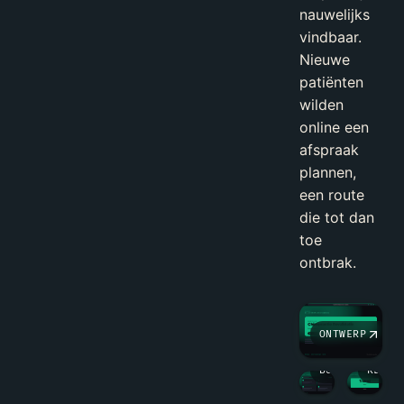
nauwelijks
vindbaar.
Nieuwe
patiënten
wilden
online een
afspraak
plannen,
een route
die tot dan
toe
ontbrak.
ONTWERP
BOUW
RESUL