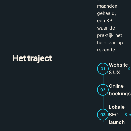
maanden
gehaald,
een KPI
waar de
praktijk het
hele jaar op
rekende.
Het traject
Website
01
4
& UX
Online
02
boeking
Lokale
SEO
03
3 
launch