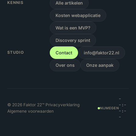
KENNIS
Alle artikelen
Kosten webapplicatie
Wat is een MVP?
Discovery sprint
STUDIO
Contact
info@faktor22.nl
Over ons
Onze aanpak
-
©
2026
Faktor 22™
·
Privacyverklaring
·
-:-
NIJMEGEN
Algemene voorwaarden
-:-
-