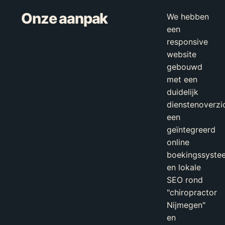
Onze aanpak
We hebben
een
responsive
website
gebouwd
met een
duidelijk
dienstenoverzic
een
geïntegreerd
online
boekingssyste
en lokale
SEO rond
"chiropractor
Nijmegen"
en