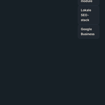
module
Lokale
SEO-
stack
Google
Business
HET VERDICT
Binnen 1 maand op
1
nummer 1 in
mnd
Google, de