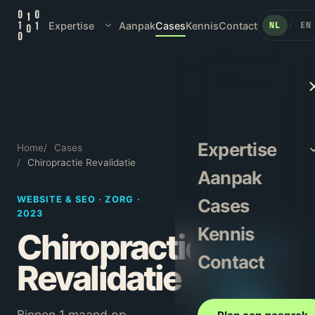
Expertise
Aanpak
Cases
Kennis
Contact
NL
EN
/
Expertise
Home
/
Cases
/
Chiropractie Revalidatie
Aanpak
WEBSITE & SEO
·
ZORG
·
Cases
2023
Kennis
Chiropractie
HOOFDRESULTAAT
Contact
Revalidatie
1
mnd
Binnen 1 maand op