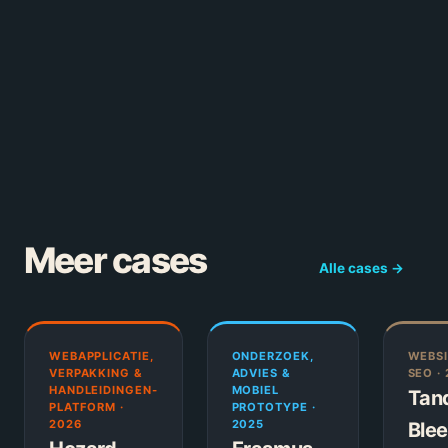
jaarverwachting
TIJD TOT
#1
binnen 2 maanden
gehaald.
Alle cases bekijken
→
Meer cases
Alle cases →
WEBAPPLICATIE,
ONDERZOEK,
WEBSI
VERPAKKING &
ADVIES &
SEO
·
HANDLEIDINGEN-
MOBIEL
Tan
PLATFORM
·
PROTOTYPE
·
2026
2025
Ble