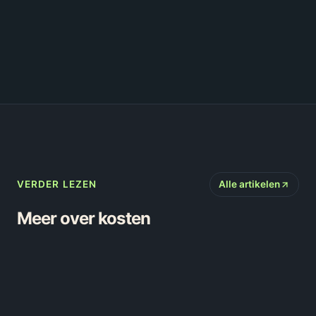
project op basis van
scope en complexiteit.
VERDER LEZEN
Alle artikelen
Meer over
kosten
STRATEGIE
PROCES
5 min
leestijd
5 min
leestijd