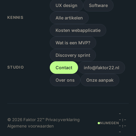
UX design
Software
KENNIS
Alle artikelen
Kosten webapplicatie
Wat is een MVP?
Discovery sprint
STUDIO
Contact
info@faktor22.nl
Over ons
Onze aanpak
-
©
2026
Faktor 22™
·
Privacyverklaring
·
-:-
NIJMEGEN
Algemene voorwaarden
-:-
-