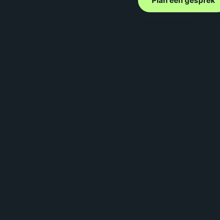
Plan een gesprek
€15k – €200k+
Bandbreedte voor de meeste projecten
5 factoren
Complexiteit, design, integraties, schaal,
onderhoud
4 typen
MVP, eenvoudig, gemiddeld, complex