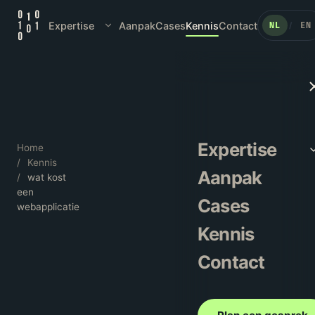
Expertise
Aanpak
Cases
Kennis
Contact
NL
EN
/
Expertise
Home
/
Kennis
Aanpak
/
wat kost
een
Cases
webapplicatie
Kennis
Contact