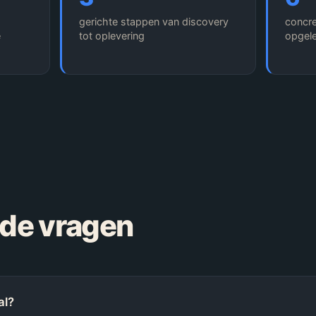
gerichte stappen van discovery
concre
e
tot oplevering
opgel
lde vragen
al?