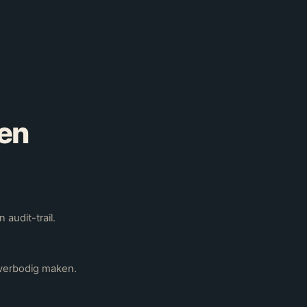
en
audit-trail.
overbodig maken.