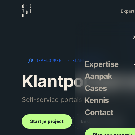
Expert
DEVELOPMENT
·
KLANTPORTALEN
Expertise
Klantportaal 
Aanpak
Cases
Self-service portals met veilige toeg
Kennis
Contact
Start je project
Bekijk onze aanpak