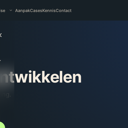
ise
Aanpak
Cases
Kennis
Contact
ontwikkelen
ang.