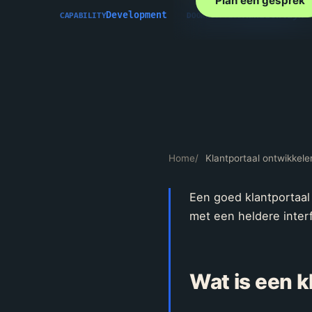
Plan een gesprek
Development
Aanzienlijk
CAPABILITY
DOORLOOPTIJD
Home
/
Klantportaal ontwikkele
Een goed klantportaal
met een heldere interf
Wat is een k