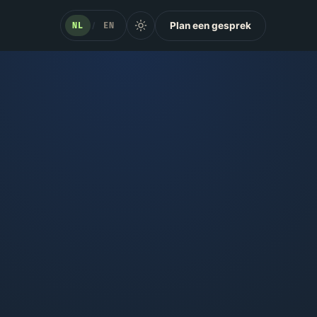
Plan een gesprek
NL
EN
/