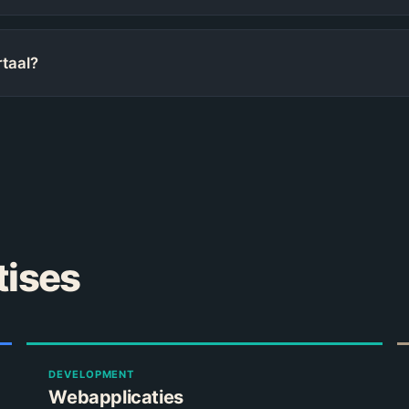
rtaal?
tises
DEVELOPMENT
Webapplicaties