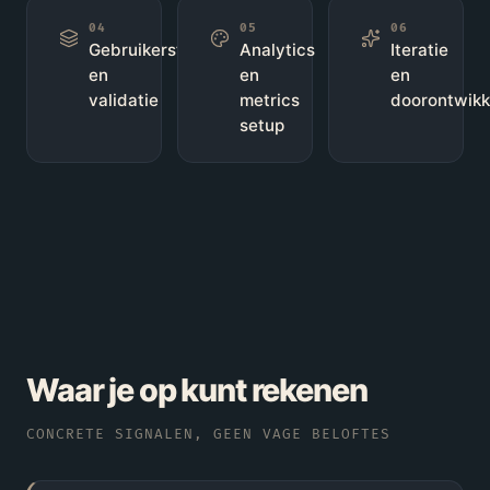
04
05
06
Gebruikerstesten
Analytics
Iteratie
en
en
en
validatie
metrics
doorontwikk
setup
Waar je op kunt rekenen
CONCRETE SIGNALEN, GEEN VAGE BELOFTES