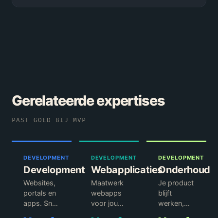
Gerelateerde expertises
PAST GOED BIJ
MVP
DEVELOPMENT
DEVELOPMENT
DEVELOPMENT
Development
Webapplicaties
Onderhoud
Websites,
Maatwerk
Je product
portals en
webapps
blijft
apps. Snel
voor jouw
werken,
en
specifieke
veilig en