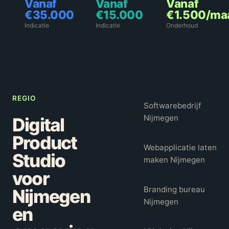
Vanaf
Vanaf
Vanaf
schaalbaar.
proces.
up-to-
€35.000
€15.000
€1.500/ma
date. Wij
Indicatie
Indicatie
Onderhoud
regelen
het.
REGIO
Softwarebedrijf
Nijmegen
Digital
Product
Webapplicatie laten
Studio
maken Nijmegen
voor
Branding bureau
Nijmegen
Nijmegen
en