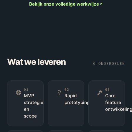
Bekijk onze volledige werkwijze
Wat we leveren
6
ONDERDELEN
01
02
03
MVP
Rapid
Core
strategie
prototyping
feature
en
ontwikkelin
scope