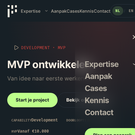
Expertise
Aanpak
Cases
Kennis
Contact
NL
EN
/
DEVELOPMENT
·
MVP
MVP ontwikkelen
Expertise
Aanpak
Van idee naar eerste werkend product.
Cases
Kennis
Start je project
Bekijk onze aanpak
Contact
Development
6–12 weken
CAPABILITY
DOORLOOPTIJD
Vanaf €10.000
MVP