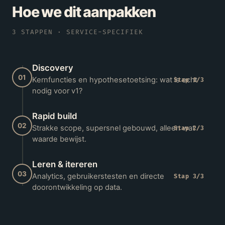
Hoe we dit aanpakken
3
STAPPEN · SERVICE-SPECIFIEK
Discovery
01
Kernfuncties en hypothesetoetsing: wat is echt
Stap
1
/
3
nodig voor v1?
Rapid build
02
Strakke scope, supersnel gebouwd, alleen wat
Stap
2
/
3
waarde bewijst.
Leren & itereren
03
Analytics, gebruikerstesten en directe
Stap
3
/
3
doorontwikkeling op data.