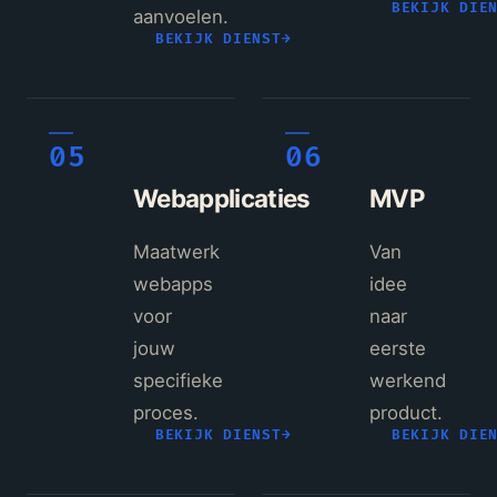
BEKIJK DIE
aanvoelen.
BEKIJK DIENST
→
05
06
Webapplicaties
MVP
Maatwerk
Van
webapps
idee
voor
naar
jouw
eerste
specifieke
werkend
proces.
product.
BEKIJK DIENST
→
BEKIJK DIE