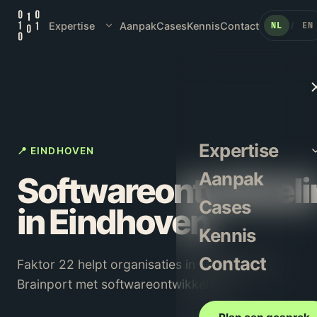
Expertise
Aanpak
Cases
Kennis
Contact
NL
EN
/
Expertise
📍 EINDHOVEN
Aanpak
Softwareontwikkeli
Cases
in Eindhoven
Kennis
Contact
Faktor 22 helpt organisaties in Eindhoven en
Brainport met softwareontwikkeling.