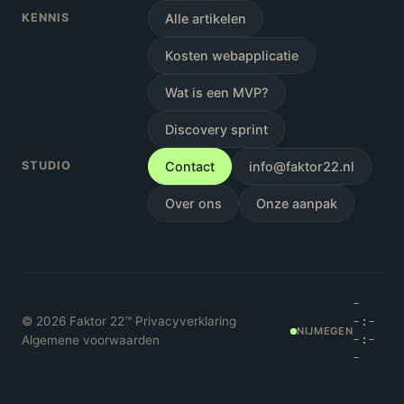
KENNIS
Alle artikelen
Kosten webapplicatie
Wat is een MVP?
Discovery sprint
STUDIO
Contact
info@faktor22.nl
Over ons
Onze aanpak
-
©
2026
Faktor 22™
·
Privacyverklaring
·
-:-
NIJMEGEN
Algemene voorwaarden
-:-
-