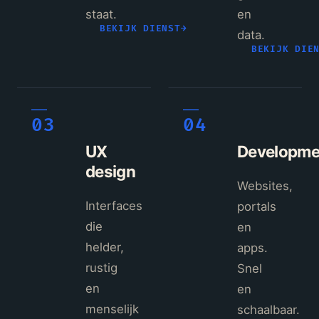
staat.
en
BEKIJK DIENST
→
data.
BEKIJK DIE
03
04
UX
Developme
design
Websites,
Interfaces
portals
die
en
helder,
apps.
rustig
Snel
en
en
menselijk
schaalbaar.