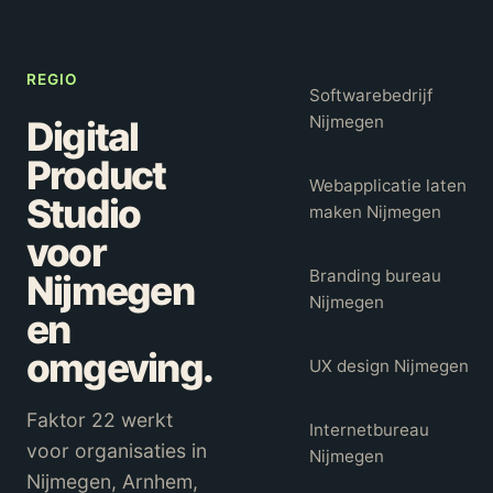
REGIO
Softwarebedrijf
Nijmegen
Digital
Product
Webapplicatie laten
Studio
maken Nijmegen
voor
Branding bureau
Nijmegen
Nijmegen
en
omgeving.
UX design Nijmegen
Faktor 22 werkt
Internetbureau
voor organisaties in
Nijmegen
Nijmegen, Arnhem,