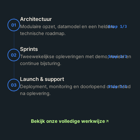
Architectuur
01
Modulaire opzet, datamodel en een heldere
Stap
1
/
3
technische roadmap.
Sprints
02
Tweewekelijkse opleveringen met demo, review en
Stap
2
/
3
continue bijsturing.
Launch & support
03
Deployment, monitoring en doorlopend onderhoud
Stap
3
/
3
na oplevering.
Bekijk onze volledige werkwijze