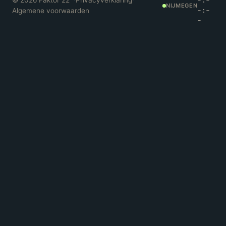
©
2026
Faktor 22™
·
Privacyverklaring
·
-:-
NIJMEGEN
Algemene voorwaarden
-:-
-