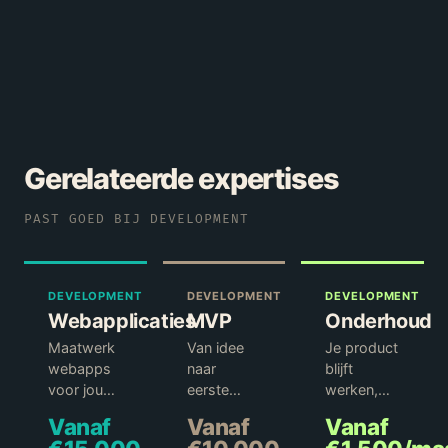
Gerelateerde expertises
PAST GOED BIJ
DEVELOPMENT
DEVELOPMENT
DEVELOPMENT
DEVELOPMENT
Webapplicaties
MVP
Onderhoud
Maatwerk
Van idee
Je product
webapps
naar
blijft
voor jouw
eerste
werken,
specifieke
werkend
veilig en
Vanaf
Vanaf
Vanaf
proces.
product.
up-to-