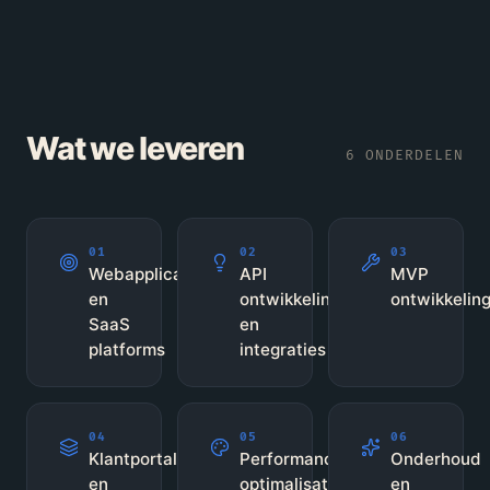
Wat we leveren
6
ONDERDELEN
01
02
03
Webapplicaties
API
MVP
en
ontwikkeling
ontwikkelin
SaaS
en
platforms
integraties
04
05
06
Klantportalen
Performance
Onderhoud
en
optimalisatie
en