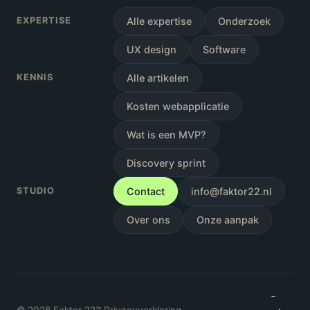
EXPERTISE
Alle expertise
Onderzoek
UX design
Software
KENNIS
Alle artikelen
Kosten webapplicatie
Wat is een MVP?
Discovery sprint
STUDIO
Contact
info@faktor22.nl
Over ons
Onze aanpak
-