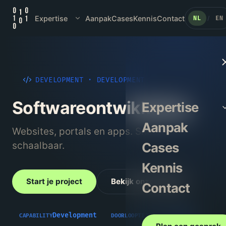
Expertise
Aanpak
Cases
Kennis
Contact
NL
EN
/
DEVELOPMENT
·
DEVELOPMENT
Softwareontwikkeling
Expertise
Aanpak
Websites, portals en apps. Snel en
schaalbaar.
Cases
Kennis
Start je project
Bekijk onze aanpak
Contact
Development
3–6 maanden
CAPABILITY
DOORLOOPTIJD