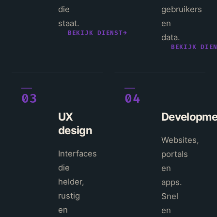
die
gebruikers
staat.
en
BEKIJK DIENST
→
data.
BEKIJK DIE
03
04
UX
Developme
design
Websites,
Interfaces
portals
die
en
helder,
apps.
rustig
Snel
en
en