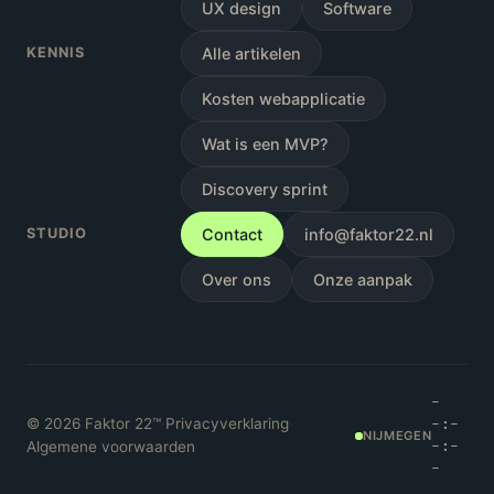
UX design
Software
KENNIS
Alle artikelen
Kosten webapplicatie
Wat is een MVP?
Discovery sprint
STUDIO
Contact
info@faktor22.nl
Over ons
Onze aanpak
-
©
2026
Faktor 22™
·
Privacyverklaring
·
-:-
NIJMEGEN
Algemene voorwaarden
-:-
-