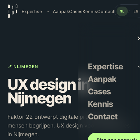
Expertise
Aanpak
Cases
Kennis
Contact
NL
EN
/
Expertise
📍 NIJMEGEN
Aanpak
UX design in
Cases
Nijmegen
Kennis
Contact
Faktor 22 ontwerpt digitale producten die
mensen begrijpen. UX design voor organisaties
in Nijmegen.