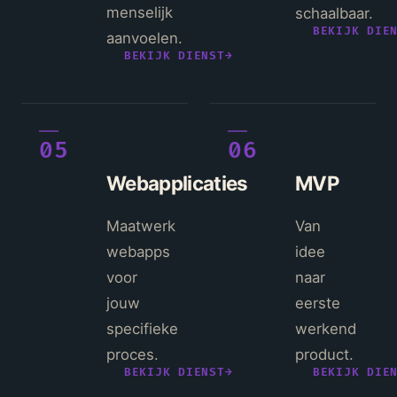
menselijk
schaalbaar.
BEKIJK DIE
aanvoelen.
BEKIJK DIENST
→
05
06
Webapplicaties
MVP
Maatwerk
Van
webapps
idee
voor
naar
jouw
eerste
specifieke
werkend
proces.
product.
BEKIJK DIENST
→
BEKIJK DIE