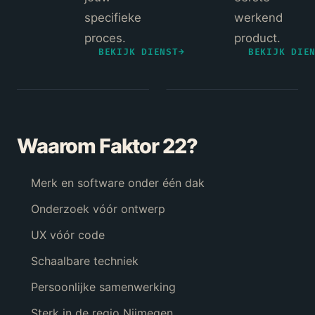
specifieke
werkend
proces.
product.
BEKIJK DIENST
→
BEKIJK DIE
Waarom Faktor 22?
Merk en software onder één dak
Onderzoek vóór ontwerp
UX vóór code
Schaalbare techniek
Persoonlijke samenwerking
Sterk in de regio Nijmegen