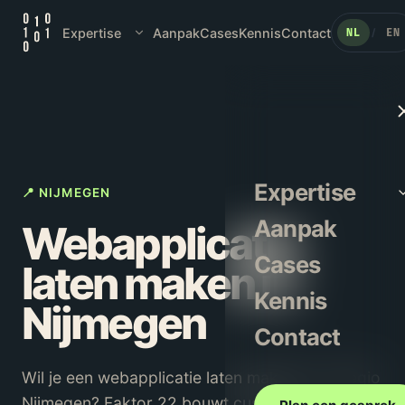
Expertise
Aanpak
Cases
Kennis
Contact
NL
EN
/
Expertise
📍 NIJMEGEN
Aanpak
Webapplicatie
Cases
laten maken in
Kennis
Nijmegen
Contact
Wil je een webapplicatie laten maken in de regio
Nijmegen? Faktor 22 bouwt custom