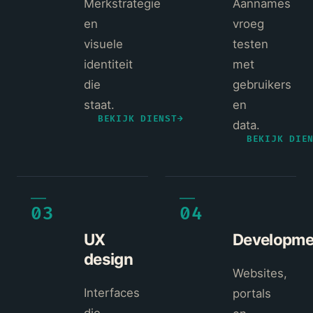
Merkstrategie
Aannames
en
vroeg
visuele
testen
identiteit
met
die
gebruikers
staat.
en
BEKIJK DIENST
→
data.
BEKIJK DIE
03
04
UX
Developme
design
Websites,
Interfaces
portals