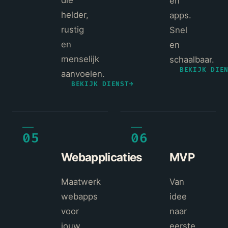
die
en
helder,
apps.
rustig
Snel
en
en
menselijk
schaalbaar.
BEKIJK DIE
aanvoelen.
BEKIJK DIENST
→
05
06
Webapplicaties
MVP
Maatwerk
Van
webapps
idee
voor
naar
jouw
eerste